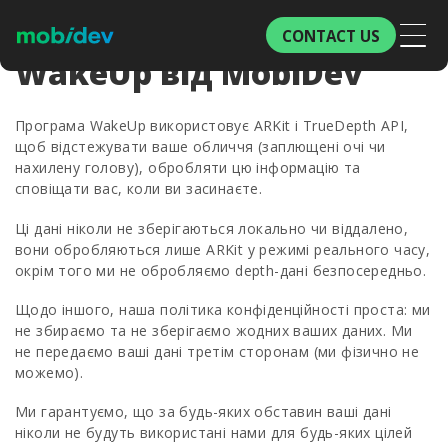
CONTACT US
WakeUp від MobiDev
Програма WakeUp використовує ARKit і TrueDepth API,
щоб відстежувати ваше обличчя (заплющені очі чи
нахилену голову), обробляти цю інформацію та
сповіщати вас, коли ви засинаєте.
Ці дані ніколи не зберігаються локально чи віддалено,
вони обробляються лише ARKit у режимі реального часу,
окрім того ми не обробляємо depth-дані безпосередньо.
Щодо іншого, наша політика конфіденційності проста: ми
не збираємо та не зберігаємо жодних ваших даних. Ми
не передаємо ваші дані третім сторонам (ми фізично не
можемо).
Ми гарантуємо, що за будь-яких обставин ваші дані
ніколи не будуть використані нами для будь-яких цілей