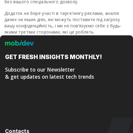
без вашого спеціального дозволу.
Додаток не бере участі в таргетингу реклами, аналізі
даних чи інших діях, які можуть поставити під загрозу
вашу конфіденційність, і ми не пов’язуємо себе з будь-
якими третіми сторонами, які це роблять.
GET FRESH
INSIGHTS MONTHLY!
Subscribe to our Newsletter
& get updates on latest tech trends
Contacts